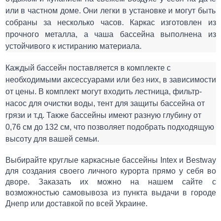
или в частном доме
. Они легки в установке и могут быть
собраны за несколько часов. Каркас изготовлен из
прочного металла, а
чаша бассейна
выполнена из
устойчивого к истиранию материала.
Каждый бассейн поставляется в комплекте с 
необходимыми аксессуарами или без них, в зависимости 
от цены
. В комплект могут входить лестниц
а
, фильтр
-
насос 
для очистки воды, 
тент
 для защиты бассейна от 
грязи и т.д. 
Также б
ассейны имеют разн
ую
 глубин
у от 
0,76 см до 132 см
, что позволяет 
подобрать 
подходящ
ую 
высоту 
для вашей семьи.
Выбирайте круглые каркасные бассейны Intex и Bestway
для создания своего личного курорта прямо
у себя во
дворе
. Заказать их можно
на нашем сайте с
возможностью самовывоза
из
пункта выдачи
в городе
Днепр или доставк
ой
по всей Украине.