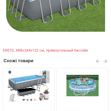
56670
,
488х244х122 см
,
прямоугольный бассейн
Схожі товари