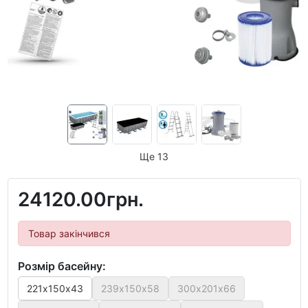
Ще 13
24120.00грн.
Товар закінчився
Розмір басейну:
221х150х43
239х150х58
300х201х66