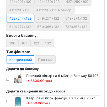
404х201х100
424х250х100
427x250x100
412х201х122
412х201х122 мрамор
488х244х122
549х274х122
549х274х132
640х274х132
671х366х132
732х366х132
Висота басейну:
100
107
122
132
Тип фільтра:
Картриджний
Пісочний
Додати до басейну
Пісочний фільтр на 6 м3/год Bestway 58497
(+ 6600.00грн.)
Додати кварцовий пісок до насоса
Кварцовий пісок фракції 0.8-1.2 мм. 25 кг.
(+ 450.00грн.)