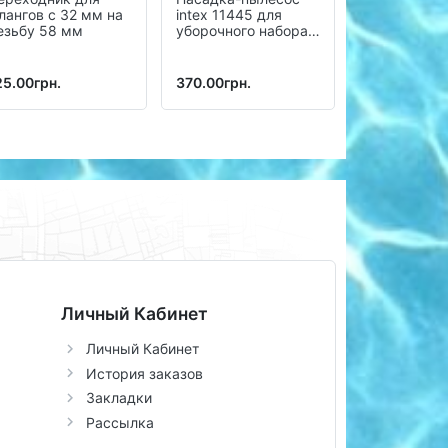
лангов с 32 мм на
intex 11445 для
ФОРСУНКА
езьбу 58 мм
уборочного набора
КАРКАСНО
intex 28003
БАССЕЙНА 
11074
25.00грн.
370.00грн.
230.00грн.
Личный Кабинет
Личный Кабинет
История заказов
Закладки
Рассылка