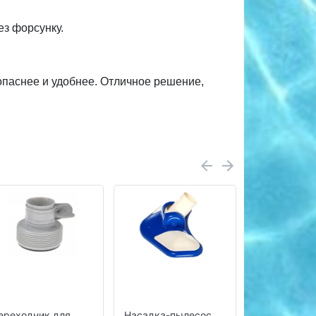
ез форсунку.
опаснее и удобнее. Отличное решение,
ереходник для
Насадка-пылесос
ВЫПУСКНА