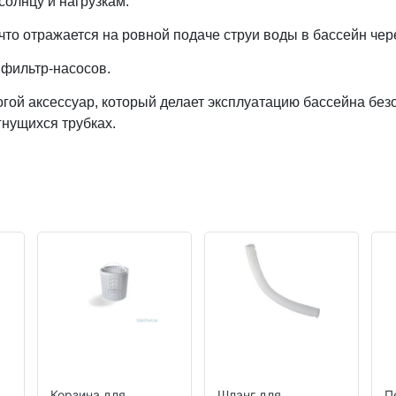
солнцу и нагрузкам.
что отражается на ровной подаче струи воды в бассейн чер
фильтр-насосов.
гой аксессуар, который делает эксплуатацию бассейна без
гнущихся трубках.
Корзина для
Шланг для
П