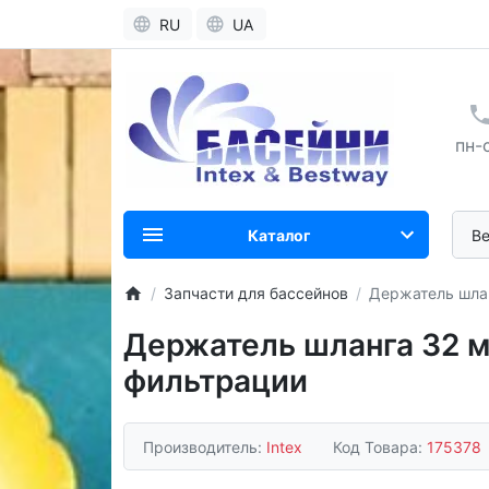
RU
UA
пн-с
Каталог
В
Запчасти для бассейнов
Держатель шлан
Держатель шланга 32 м
фильтрации
Производитель:
Intex
Код Товара:
175378