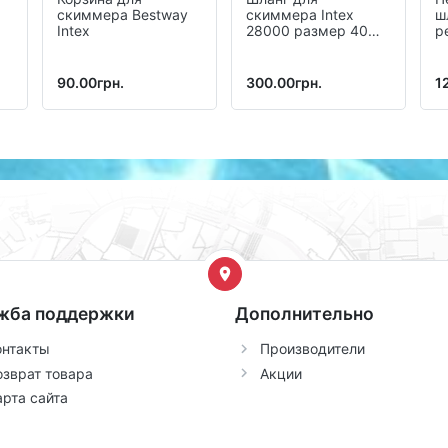
скиммера Bestway
скиммера Intex
ш
Intex
28000 размер 40
р
мм
90.00грн.
300.00грн.
1
жба поддержки
Дополнительно
онтакты
Производители
озврат товара
Акции
арта сайта