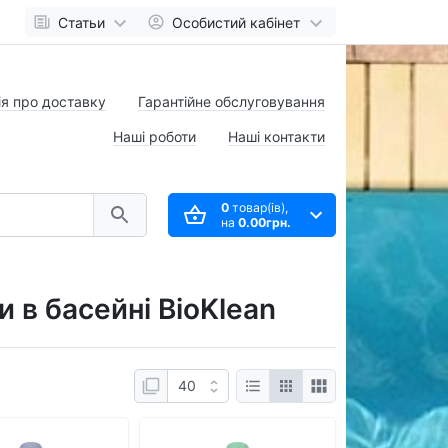
Статьи
Особистий кабінет
я про доставку
Гарантійне обслуговування
Наші роботи
Наші контакти
0
товар(ів),
на
0.00грн.
 в басейні BioKlean